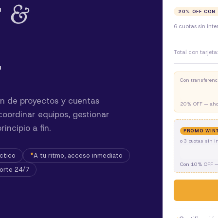
r
&
20
% OFF CON
6 cuotas sin inte
Total con tarjeta
r
Con transferenc
n de proyectos y cuentas
20
% OFF — ah
 coordinar equipos, gestionar
incipio a fin.
PROMO WIN
o
3
cuotas sin i
ctico
A tu ritmo, acceso inmediato
Con
10
% OFF —
orte 24/7