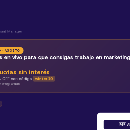
ount Manager
O · AGOSTO
s en vivo para que consigas trabajo en marketin
uotas sin interés
 OFF con código
winter10
o programas
🇦🇷 