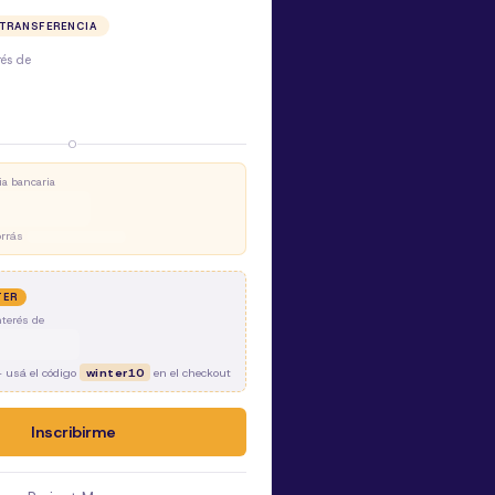
 TRANSFERENCIA
rés de
:
O
ia bancaria
orrás
TER
nterés de
 usá el código
winter10
en el checkout
Inscribirme