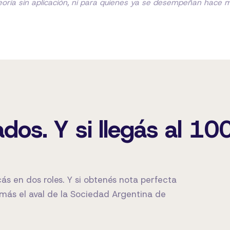
eoría sin aplicación, ni para quienes ya se desempeñan hace 
ados. Y si llegás al 1
cás en dos roles. Y si obtenés nota perfecta
emás el aval de la Sociedad Argentina de