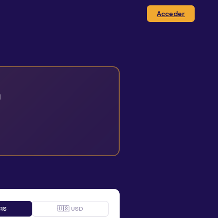
Acceder
g
ARS
🇺🇸 USD