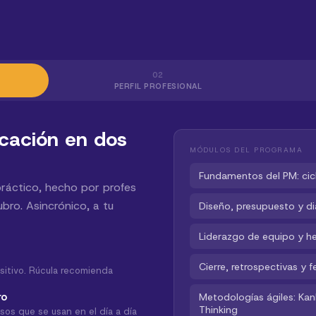
02
PERFIL PROFESIONAL
icación en dos
MÓDULOS DEL PROGRAMA
Fundamentos del PM: cicl
práctico, hecho por profes
bro. Asincrónico, a tu
Diseño, presupuesto y d
Liderazgo de equipo y he
Cierre, retrospectivas y 
sitivo. Rúcula recomienda
ro
Metodologías ágiles: Ka
Thinking
sos que se usan en el día a día