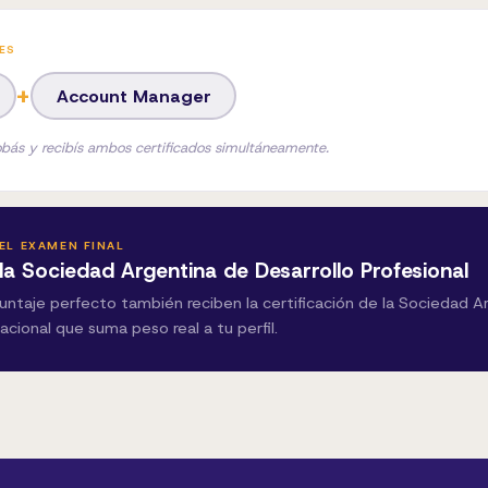
ES
+
Account Manager
obás y recibís ambos certificados simultáneamente.
EL EXAMEN FINAL
 la Sociedad Argentina de Desarrollo Profesional
ntaje perfecto también reciben la certificación de la Sociedad A
acional que suma peso real a tu perfil.