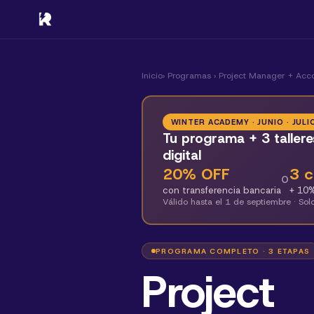
Inicio
› Programas ›
Project Manager + Acc
WINTER ACADEMY · JUNIO · JULI
Tu programa + 3 tallere
digital
20
% OFF
3
c
O
con transferencia bancaria
+
10
%
Válido hasta el
1 de septiembre
· Sol
PROGRAMA COMPLETO · 3 ETAPAS
Project