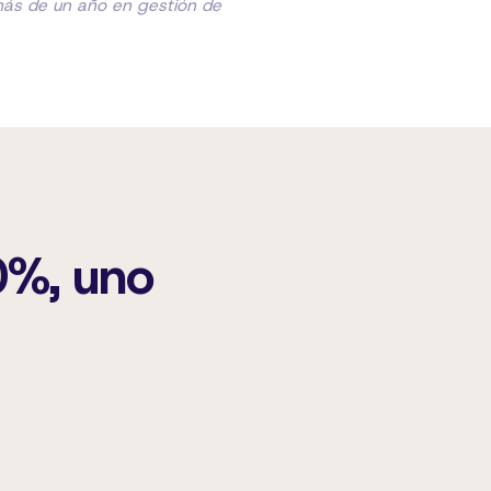
más de un año en gestión de
00%, uno