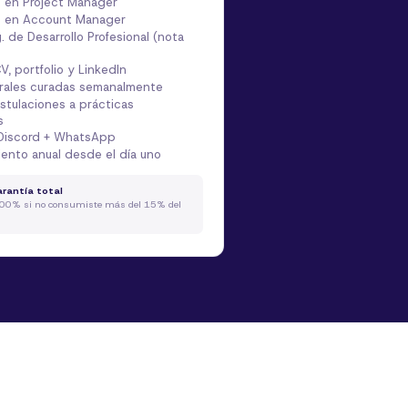
n en Project Manager
ón en Account Manager
. de Desarrollo Profesional (nota
V, portfolio y LinkedIn
orales curadas semanalmente
stulaciones a prácticas
s
Discord + WhatsApp
nto anual desde el día uno
arantía total
00% si no consumiste más del 15% del