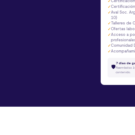
Certificació
Certificaci
Aval Soc. Arg
10)
Talleres de C
Ofertas lab
Acceso a po
profesionale
Comunidad 
Acompañamie
7 días de g
🛡️
Reembolso 1
contenido.