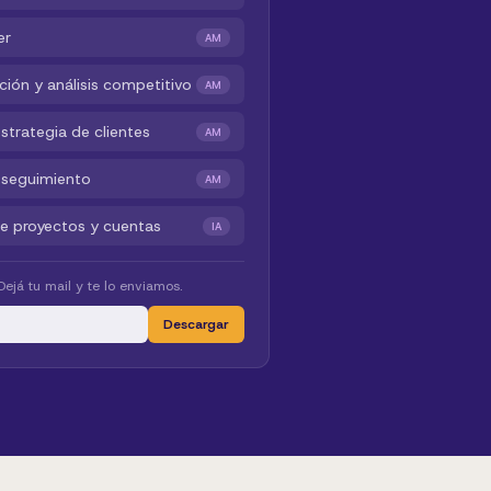
er
AM
ación y análisis competitivo
AM
strategia de clientes
AM
 seguimiento
AM
 de proyectos y cuentas
IA
ejá tu mail y te lo enviamos.
Descargar