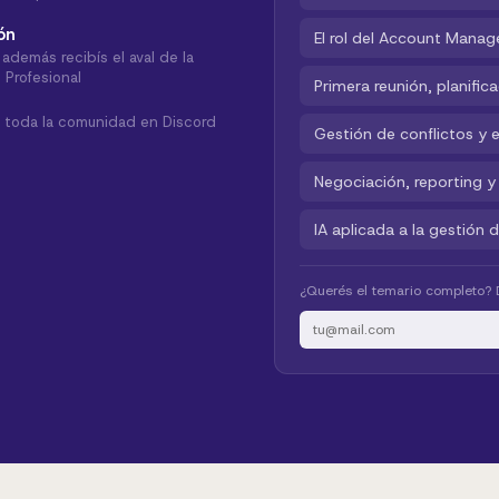
ón
El rol del Account Manag
además recibís el aval de la
 Profesional
Primera reunión, planific
 toda la comunidad en Discord
Gestión de conflictos y e
Negociación, reporting y
IA aplicada a la gestión
¿Querés el temario completo? D