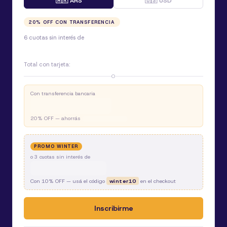
🇦🇷 ARS
🇺🇸 USD
20
% OFF CON TRANSFERENCIA
6 cuotas sin interés de
Total con tarjeta:
O
Con transferencia bancaria
20
% OFF — ahorrás
PROMO WINTER
o
3
cuotas sin interés de
Con
10
% OFF — usá el código
winter10
en el checkout
Inscribirme