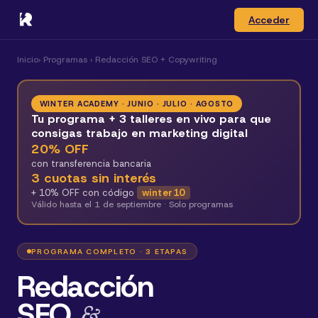
Acceder
Inicio
› Programas ›
Redacción SEO + Copywriting
WINTER ACADEMY · JUNIO · JULIO · AGOSTO
Tu programa + 3 talleres en vivo para que
consigas trabajo en marketing digital
20
% OFF
con transferencia bancaria
3
cuotas sin interés
+
10
% OFF con código
winter10
Válido hasta el
1 de septiembre
· Solo programas
PROGRAMA COMPLETO · 3 ETAPAS
Redacción
SEO
&