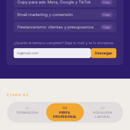
Copy para ads: Meta, Google y TikTok
Copy
Email marketing y conversión
Copy
Freelancerismo: clientes y presupuestos
Copy
¿Querés el temario completo? Dejá tu mail y te lo enviamos.
Descargar
ETAPA 02
01
02
03
FORMACIÓN
PERFIL
BÚSQUEDA
PROFESIONAL
LABORAL