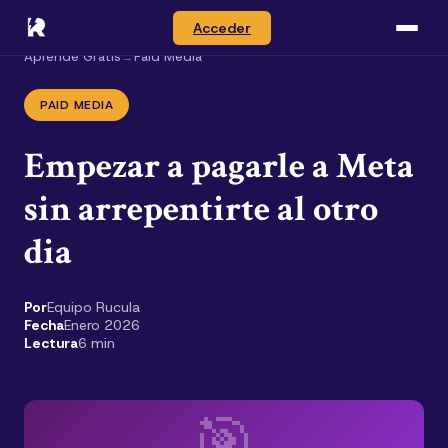
Acceder
Aprende Gratis
→
Paid Media
PAID MEDIA
Empezar a pagarle a Meta
sin arrepentirte al otro
dia
Por
Equipo Rucula
Fecha
Enero 2026
Lectura
6 min
🎯